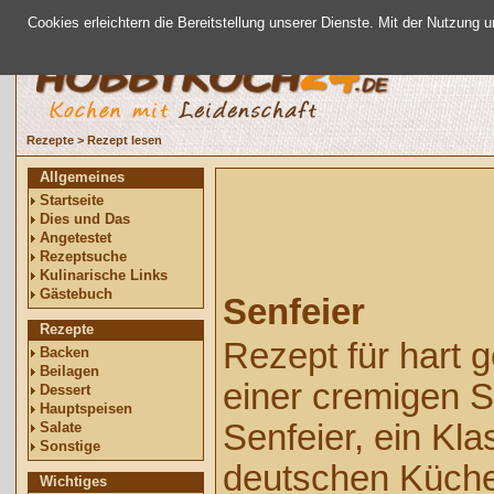
Cookies erleichtern die Bereitstellung unserer Dienste. Mit der Nutzung 
Rezepte
>
Rezept lesen
Allgemeines
Startseite
Dies und Das
Angetestet
Rezeptsuche
Kulinarische Links
Gästebuch
Senfeier
Rezepte
Rezept für hart g
Backen
Beilagen
einer cremigen 
Dessert
Hauptspeisen
Senfeier, ein Kla
Salate
Sonstige
deutschen Küche
Wichtiges