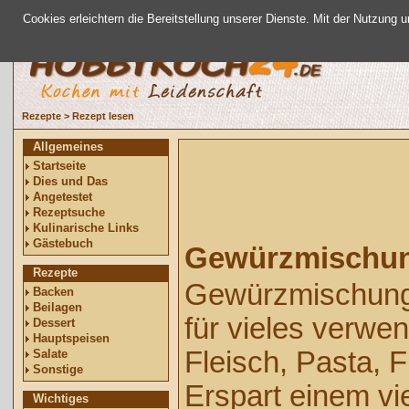
Cookies erleichtern die Bereitstellung unserer Dienste. Mit der Nutzung 
Rezepte
>
Rezept lesen
Allgemeines
Startseite
Dies und Das
Angetestet
Rezeptsuche
Kulinarische Links
Gästebuch
Gewürzmischun
Rezepte
Gewürzmischung 
Backen
Beilagen
für vieles verwe
Dessert
Hauptspeisen
Fleisch, Pasta, 
Salate
Sonstige
Erspart einem vi
Wichtiges