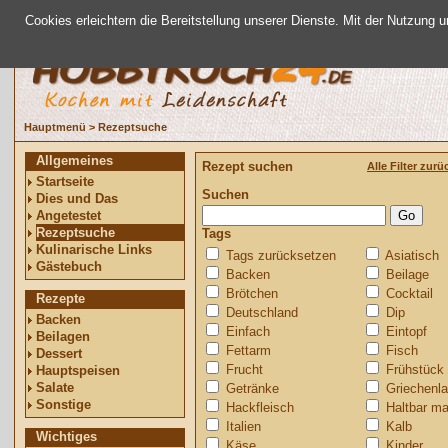
Cookies erleichtern die Bereitstellung unserer Dienste. Mit der Nutzung 
Hauptmenü
>
Rezeptsuche
Allgemeines
Rezept suchen
Alle Filter zur
Startseite
Suchen
Dies und Das
Angetestet
Rezeptsuche
Tags
Kulinarische Links
Tags zurücksetzen
Asiatisch
Gästebuch
Backen
Beilage
Brötchen
Cocktail
Rezepte
Deutschland
Dip
Backen
Einfach
Eintopf
Beilagen
Fettarm
Fisch
Dessert
Frucht
Frühstück
Hauptspeisen
Salate
Getränke
Griechenl
Sonstige
Hackfleisch
Haltbar m
Italien
Kalb
Wichtiges
Käse
Kinder