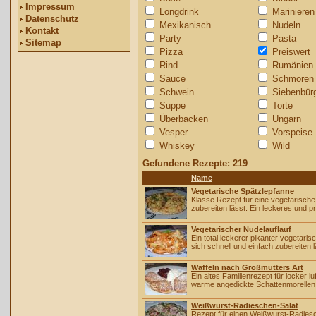
Impressum
Longdrink
Marinieren
Datenschutz
Mexikanisch
Nudeln
Kontakt
Party
Pasta
Sitemap
Pizza
Preiswert
Rind
Rumänien
Sauce
Schmoren
Schwein
Siebenbür
Suppe
Torte
Überbacken
Ungarn
Vesper
Vorspeise
Whiskey
Wild
Gefundene Rezepte: 219
Name
Vegetarische Spätzlepfanne
Klasse Rezept für eine vegetarische 
zubereiten lässt. Ein leckeres und p
Vegetarischer Nudelauflauf
Ein total leckerer pikanter vegetari
sich schnell und einfach zubereiten l
Waffeln nach Großmutters Art
Ein altes Familienrezept für locker
warme angedickte Schattenmorellen
Weißwurst-Radieschen-Salat
Rezept für einen Weißwurst-Radiesc