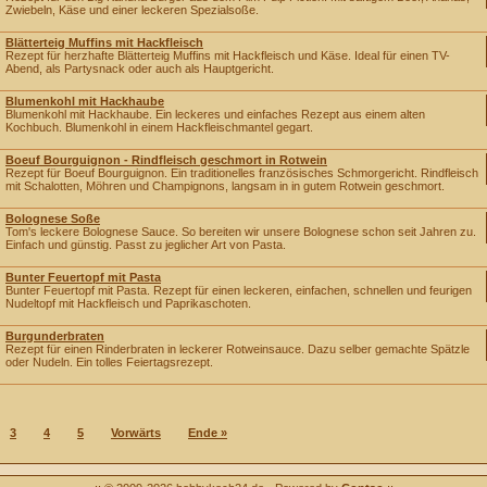
Zwiebeln, Käse und einer leckeren Spezialsoße.
Blätterteig Muffins mit Hackfleisch
Rezept für herzhafte Blätterteig Muffins mit Hackfleisch und Käse. Ideal für einen TV-
Abend, als Partysnack oder auch als Hauptgericht.
Blumenkohl mit Hackhaube
Blumenkohl mit Hackhaube. Ein leckeres und einfaches Rezept aus einem alten
Kochbuch. Blumenkohl in einem Hackfleischmantel gegart.
Boeuf Bourguignon - Rindfleisch geschmort in Rotwein
Rezept für Boeuf Bourguignon. Ein traditionelles französisches Schmorgericht. Rindfleisch
mit Schalotten, Möhren und Champignons, langsam in in gutem Rotwein geschmort.
Bolognese Soße
Tom's leckere Bolognese Sauce. So bereiten wir unsere Bolognese schon seit Jahren zu.
Einfach und günstig. Passt zu jeglicher Art von Pasta.
Bunter Feuertopf mit Pasta
Bunter Feuertopf mit Pasta. Rezept für einen leckeren, einfachen, schnellen und feurigen
Nudeltopf mit Hackfleisch und Paprikaschoten.
Burgunderbraten
Rezept für einen Rinderbraten in leckerer Rotweinsauce. Dazu selber gemachte Spätzle
oder Nudeln. Ein tolles Feiertagsrezept.
3
4
5
Vorwärts
Ende »