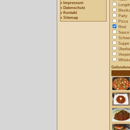
Impressum
Longdr
Datenschutz
Mexika
Kontakt
Party
Sitemap
Pizza
Rind
Sauce
Schwe
Suppe
Überb
Vesper
Whisk
Gefundene