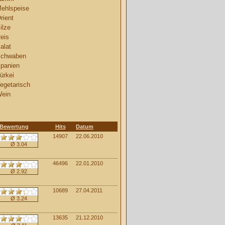
ehlspeise
rient
ilze
eis
alat
chwaben
panien
ürkei
egetarisch
ein
Bewertung
Hits
Datum
14907
22.06.2010
Ø 3.04
46496
22.01.2010
Ø 2.92
10689
27.04.2011
Ø 3.24
13635
21.12.2010