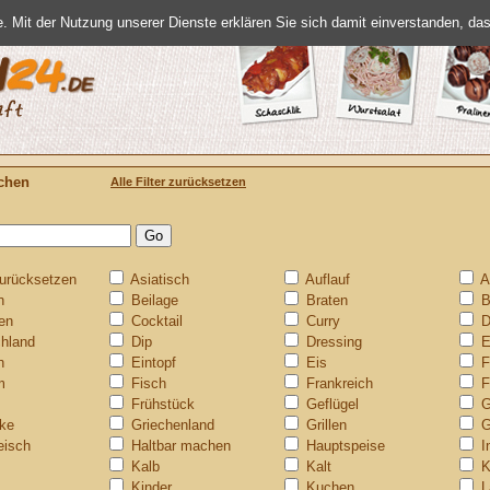
te. Mit der Nutzung unserer Dienste erklären Sie sich damit einverstanden, d
chen
Alle Filter zurücksetzen
urücksetzen
Asiatisch
Auflauf
A
n
Beilage
Braten
B
en
Cocktail
Curry
D
hland
Dip
Dressing
E
h
Eintopf
Eis
F
m
Fisch
Frankreich
F
Frühstück
Geflügel
ke
Griechenland
Grillen
G
eisch
Haltbar machen
Hauptspeise
I
Kalb
Kalt
K
Kinder
Kuchen