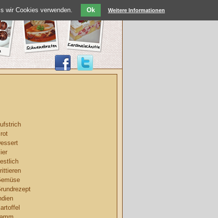
ass wir Cookies verwenden.
Ok
Weitere Informationen
ufstrich
rot
essert
ier
estlich
rittieren
Gemüse
rundrezept
ndien
artoffel
Lamm