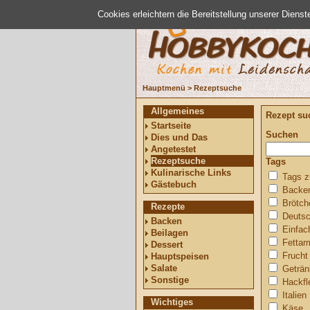
Cookies erleichtern die Bereitstellung unserer Diens
Hauptmenü
>
Rezeptsuche
Allgemeines
Rezept su
Startseite
Suchen
Dies und Das
Angetestet
Rezeptsuche
Tags
Kulinarische Links
Tags z
Gästebuch
Backe
Brötch
Rezepte
Deutsc
Backen
Einfac
Beilagen
Fettar
Dessert
Frucht
Hauptspeisen
Salate
Geträn
Sonstige
Hackfl
Italien
Wichtiges
Käse