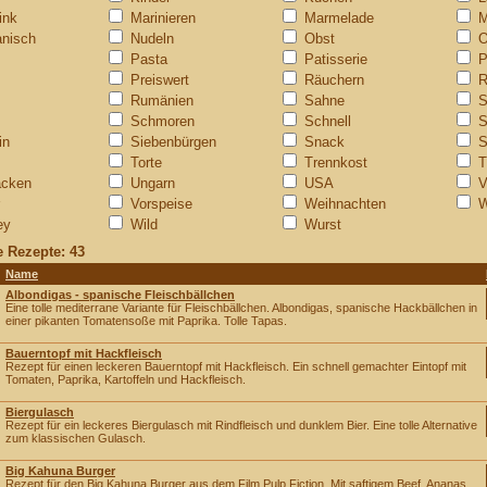
ink
Marinieren
Marmelade
M
nisch
Nudeln
Obst
O
Pasta
Patisserie
P
Preiswert
Räuchern
R
Rumänien
Sahne
S
Schmoren
Schnell
S
in
Siebenbürgen
Snack
S
Torte
Trennkost
T
acken
Ungarn
USA
V
Vorspeise
Weihnachten
W
ey
Wild
Wurst
 Rezepte: 43
Name
Albondigas - spanische Fleischbällchen
Eine tolle mediterrane Variante für Fleischbällchen. Albondigas, spanische Hackbällchen in
einer pikanten Tomatensoße mit Paprika. Tolle Tapas.
Bauerntopf mit Hackfleisch
Rezept für einen leckeren Bauerntopf mit Hackfleisch. Ein schnell gemachter Eintopf mit
Tomaten, Paprika, Kartoffeln und Hackfleisch.
Biergulasch
Rezept für ein leckeres Biergulasch mit Rindfleisch und dunklem Bier. Eine tolle Alternative
zum klassischen Gulasch.
Big Kahuna Burger
Rezept für den Big Kahuna Burger aus dem Film Pulp Fiction. Mit saftigem Beef, Ananas,