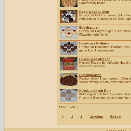
(Jahrmarkt) findet.
Daggi's Lebkuchen
Rezept für leckere Elisen Lebkuchen
Schokolade überzogen ist. Sollte auf
Engelsaugen
Rezept für Engelsaugen. Diese belie
Plätzchenteller fehlen.
Haselnuss Pralinen
Rezept für Haselnuss Pralinen. Ein
gehackten Haselnüssen.
Haselnussplätzchen
Hier ein Rezept für einfache Haseln
zubereitet werden.
Hirschgulasch
Rezept für ein Hirschgulasch. Dies
Wildschweingulasch verwendet wer
Kekskugeln mit Rum
Kekskugeln mit Rum. Ein tolles Reze
Rum und Rosinen, die in Kokosflock
Seite 1 von 3
1
2
3
Vorwärts
Ende »