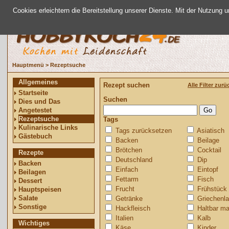
Cookies erleichtern die Bereitstellung unserer Dienste. Mit der Nutzung 
Hauptmenü
>
Rezeptsuche
Allgemeines
Rezept suchen
Alle Filter zur
Startseite
Suchen
Dies und Das
Angetestet
Rezeptsuche
Tags
Kulinarische Links
Tags zurücksetzen
Asiatisch
Gästebuch
Backen
Beilage
Brötchen
Cocktail
Rezepte
Deutschland
Dip
Backen
Einfach
Eintopf
Beilagen
Fettarm
Fisch
Dessert
Frucht
Frühstück
Hauptspeisen
Salate
Getränke
Griechenl
Sonstige
Hackfleisch
Haltbar m
Italien
Kalb
Wichtiges
Käse
Kinder