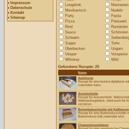
Impressum
Longdrink
Marinieren
Datenschutz
Mexikanisch
Nudeln
Kontakt
Party
Pasta
Sitemap
Pizza
Preiswert
Rind
Rumänien
Sauce
Schmoren
Schwein
Siebenbür
Suppe
Torte
Überbacken
Ungarn
Vesper
Vorspeise
Whiskey
Wild
Gefundene Rezepte: 25
Name
Apfeltorte
Rezept für eine leckere Apfeltorte m
zubereiten kann.
Ausstecherle
Rezept für Ausstecherle. Wahrschein
Weihnachtsgebäck. Ideal auch für 
verzieren.
Butterkeksschnitte mit Kaffeecr
Rezept für eine Butterkeksschnitte 
Butterkeksen kalt zubereitet wird.
Champignonpfanne
Rezept für eine vegetarische Cham