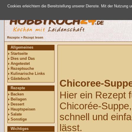
Cookies erleichtern die Bereitstellung unserer Dienste. Mit der Nutzung 
Rezepte
>
Rezept lesen
Allgemeines
Startseite
Dies und Das
Angetestet
Rezeptsuche
Kulinarische Links
Gästebuch
Chicoree-Supp
Rezepte
Hier ein Rezept f
Backen
Beilagen
Chicorée-Suppe, 
Dessert
Hauptspeisen
schnell und einf
Salate
Sonstige
lässt.
Wichtiges