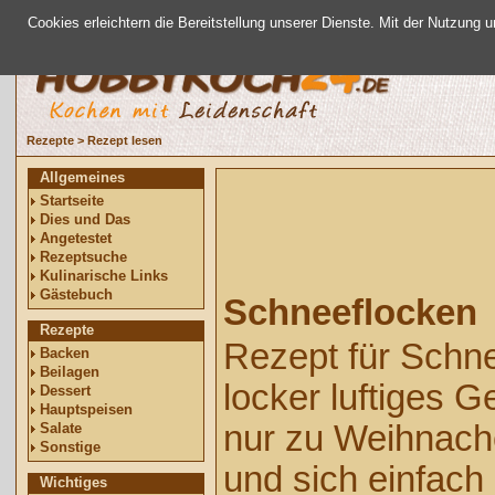
Cookies erleichtern die Bereitstellung unserer Dienste. Mit der Nutzung 
Rezepte
>
Rezept lesen
Allgemeines
Startseite
Dies und Das
Angetestet
Rezeptsuche
Kulinarische Links
Gästebuch
Schneeflocken
Rezepte
Rezept für Schne
Backen
Beilagen
locker luftiges G
Dessert
Hauptspeisen
nur zu Weihnach
Salate
Sonstige
und sich einfach
Wichtiges