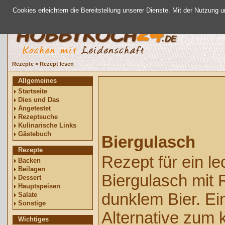
Cookies erleichtern die Bereitstellung unserer Dienste. Mit der Nutzung 
Rezepte
>
Rezept lesen
Allgemeines
Startseite
Dies und Das
Angetestet
Rezeptsuche
Kulinarische Links
Gästebuch
Biergulasch
Rezepte
Rezept für ein l
Backen
Beilagen
Biergulasch mit 
Dessert
Hauptspeisen
dunklem Bier. Ein
Salate
Sonstige
Alternative zum 
Wichtiges