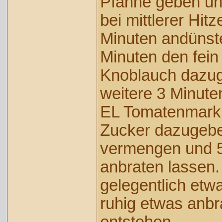
Pfanne geben un
bei mittlerer Hit
Minuten andünst
Minuten den fein
Knoblauch dazu
weitere 3 Minute
EL Tomatenmark
Zucker dazugebe
vermengen und 5
anbraten lassen.
gelegentlich et
ruhig etwas anb