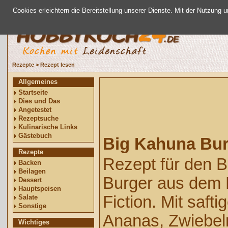
Cookies erleichtern die Bereitstellung unserer Dienste. Mit der Nutzung 
Rezepte
>
Rezept lesen
Allgemeines
Startseite
Dies und Das
Angetestet
Rezeptsuche
Kulinarische Links
Gästebuch
Big Kahuna Bu
Rezepte
Rezept für den 
Backen
Beilagen
Burger aus dem 
Dessert
Hauptspeisen
Fiction. Mit saft
Salate
Sonstige
Ananas, Zwiebel
Wichtiges