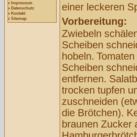
Impressum
einer leckeren S
Datenschutz
Kontakt
Vorbereitung:
Sitemap
Zwiebeln schälen
Scheiben schnei
hobeln. Tomaten
Scheiben schnei
entfernen. Salat
trocken tupfen u
zuschneiden (et
die Brötchen). K
braunen Zucker 
Hamburgerbrötc